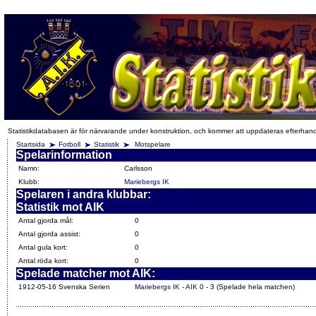
Statistikdatabasen är för närvarande under konstruktion, och kommer att uppdateras efterhan
Startsida
Fotboll
Statistik
Motspelare
Spelarinformation
Namn:
Carlsson
Klubb:
Mariebergs IK
Spelaren i andra klubbar:
Statistik mot AIK
Antal gjorda mål:
0
Antal gjorda assist:
0
Antal gula kort:
0
Antal röda kort:
0
Spelade matcher mot AIK:
1912-05-16 Svenska Serien
Mariebergs IK - AIK
0 - 3 (Spelade hela matchen)