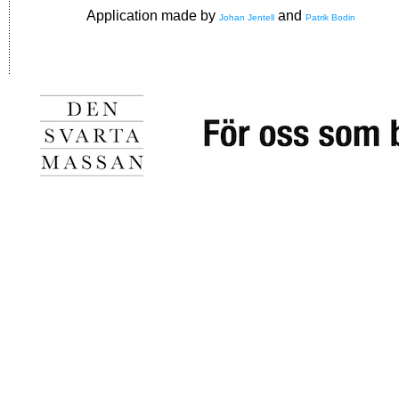
Application made by
and
Johan Jentell
Patrik Bodin