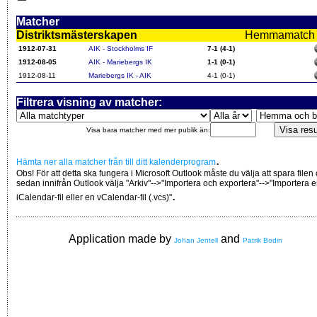
Matcher
Distriktsmästerskapen
Hemmamatch i f
1912-07-31
AIK - Stockholms IF
7-1 (4-1)
1912-08-05
AIK - Mariebergs IK
1-1 (0-1)
1912-08-11
Mariebergs IK - AIK
4-1 (0-1)
Filtrera visning av matcher:
Visa bara matcher med mer publik än:
.
Hämta ner alla matcher från till ditt kalenderprogram
Obs! För att detta ska fungera i Microsoft Outlook måste du välja att spara filen
sedan innifrån Outlook välja "Arkiv"-->"Importera och exportera"-->"Importera 
.
iCalendar-fil eller en vCalendar-fil (.vcs)"
Application made by
and
Johan Jentell
Patrik Bodin