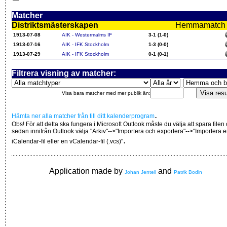
Matcher
Distriktsmästerskapen
Hemmamatch i f
1913-07-08
AIK - Westermalms IF
3-1 (1-0)
1913-07-16
AIK - IFK Stockholm
1-3 (0-0)
1913-07-29
AIK - IFK Stockholm
0-1 (0-1)
Filtrera visning av matcher:
Visa bara matcher med mer publik än:
.
Hämta ner alla matcher från till ditt kalenderprogram
Obs! För att detta ska fungera i Microsoft Outlook måste du välja att spara filen
sedan innifrån Outlook välja "Arkiv"-->"Importera och exportera"-->"Importera 
.
iCalendar-fil eller en vCalendar-fil (.vcs)"
Application made by
and
Johan Jentell
Patrik Bodin