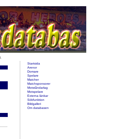
d.
Startsida
Arenor
Domare
Spelare
Matcher
Matchsponsorer
Motståndarlag
Motspelare
Externa länkar
Sökfunktion
Bildgalleri
Om databasen