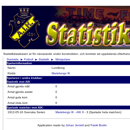
Statistikdatabasen är för närvarande under konstruktion, och kommer att uppdateras efterhan
Startsida
Fotboll
Statistik
Motspelare
Spelarinformation
Namn:
Lundborg
Klubb:
Mariebergs IK
Spelaren i andra klubbar:
Statistik mot AIK
Antal gjorda mål:
0
Antal gjorda assist:
0
Antal gula kort:
0
Antal röda kort:
0
Spelade matcher mot AIK:
1912-05-16 Svenska Serien
Mariebergs IK - AIK
0 - 3 (Spelade hela matchen)
Application made by
Johan Jentell
and
Patrik Bodin