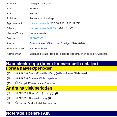
Resultat:
Oavgjort: 2-2 (2-0)
Sport:
Fotboll
Kön:
Herrar
Sektion:
Representationslaget
Typ av match:
Vänskapsmatch
(396-90-186 / 127-33-78)
Säsong:
Vänskapsmatch 1909
(1-1-0 / 1-1-0)
Hemma/Borta:
Hemmamatch
Datum:
1909-07-07
Arena:
Okänd arena, Okänd ort, Sverige
(220-48-90)
Huvuddomare:
Karl Emil Holm
Kommentar:
Spelades istället för den inställda seriematchen mot IFK Uppsala.
Händelseförlopp (hovra för eventuella detaljer)
Första halvlek/perioden
(15)
AIK
1-0 Straff (11m)
Klas Berg
(
William Palme
fälldes) (-)
(16)
AIK
2-0 Spelmål
Okänd spelare
(45)
Slut på Första halvlek/perioden
Andra halvlek/perioden
(85)
MIK
2-1 Straff (11m)
Öberg
(-)
(90)
MIK
2-2 Spelmål
Öberg
(90)
Slut på Andra halvlek/perioden
Noterade spelare i AIK