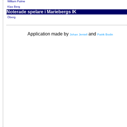
William Palme
Klas Berg
Noterade spelare i Mariebergs IK
Öberg
Application made by
and
Johan Jentell
Patrik Bodin