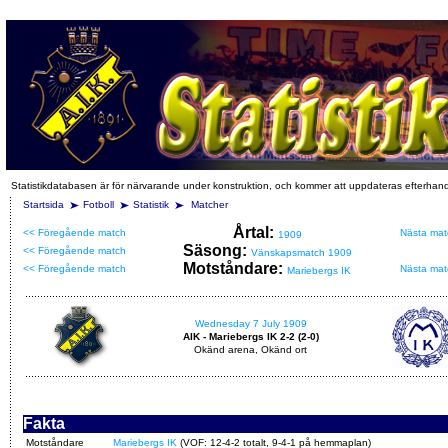
Statistikdatabasen är för närvarande under konstruktion, och kommer att uppdateras efterhan
Startsida
Fotboll
Statistik
Matcher
Årtal:
<< Föregående match
Nästa mat
1909
Säsong:
<< Föregående match
Vänskapsmatch 1909
Motståndare:
<< Föregående match
Nästa mat
Mariebergs IK
Wednesday 7 July 1909
AIK - Mariebergs IK 2-2 (2-0)
Okänd arena, Okänd ort
Fakta
Motståndare
Mariebergs IK
(VOF: 12-4-2 totalt, 9-4-1 på hemmaplan)