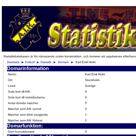
Statistikdatabasen är för närvarande under konstruktion, och kommer att uppdateras efterhan
Startsida
Fotboll
Statistik
Domare
Karl Emil Holm
Domarinformation
Namn:
Karl Emil Holm
Ort:
Stockholm
Land:
Sverige
Gula kort till AIK:
0
Gula kort till motståndarna:
0
Antal dömda matcher:
5
Matcher som AIK vunnit:
2
Matcher som blivit oavgjorda:
1
Matcher som AIK förlorat:
2
Domarfunktion:
Som huvuddomare:
5