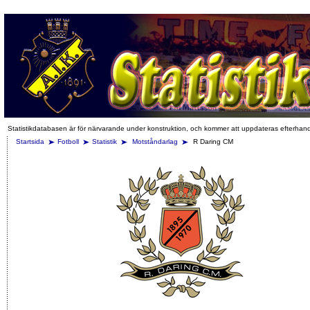
Statistikdatabasen är för närvarande under konstruktion, och kommer att uppdateras efterhan
Startsida
Fotboll
Statistik
Motståndarlag
R Daring CM