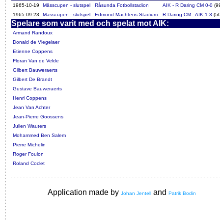
1965-10-19
Mässcupen - slutspel
Råsunda Fotbollstadion
AIK - R Daring CM 0-0
(9
1965-09-23
Mässcupen - slutspel
Edmond Machtens Stadium
R Daring CM - AIK 1-3
(5
Spelare som varit med och spelat mot AIK:
Armand Randoux
Donald de Vlegelaer
Etienne Coppens
Floran Van de Velde
Gilbert Bauweraerts
Gilbert De Brandt
Gustave Bauweraerts
Henri Coppens
Jean Van Achter
Jean-Pierre Goossens
Julien Wauters
Mohammed Ben Salem
Pierre Michelin
Roger Foulon
Roland Coclet
Application made by
and
Johan Jentell
Patrik Bodin