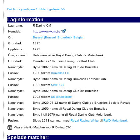
Det finns ytterligare 1 bilder i galleriet >>
Laginformation
Lagnamn:
R Daring CM
Hemsida:
http://www.rwdm.be/
Ort:
Bryssel (Brussel, Bruxelles)
,
Belgien
Grundad:
1895
Upphörde:
1973
Övriga namn:
Hela namnet är Royal Daring Club de Molenbeek
Grundad:
Grundades 1895 som Daring Football Club
Namnbyte:
Bytte 1897 namn till Daring Club de Bruxelles
Fusion:
1900 tillkom
Bruxelles FC
Namnbyte:
Bytte 1900 namn till Daring Bruxelles Football Club
Fusion:
1902 tillkom
Skill FCB
Namnbyte:
Bytte 1902 namn till Daring Club de Bruxelles
Fusion:
1903 tillkom
US Bruxelloise
Namnbyte:
Bytte 1920-07-12 namn till Daring Club de Bruxelles Societe Royale
Namnbyte:
Bytte 1950 namn till Royal Daring Club de Bruxelles
Namnbyte:
Bytte i juli 1970 namn till Royal Daring Club Molenbeek
Fusion:
Slogs 1973 samman med
Royal Racing White
till
RWD Molenbeek
Visa statistik (Matcher mot R Daring CM)
Spelade matcher: