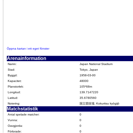
Öppna kartan i ett eget fönster
Arenainformation
Namn:
Japan National Stadium
Stad:
Tokyo, Japan
Byggd:
1958-03-00
Kapacitet:
48000
Planstorlek:
105*68m
Longitud:
139.7147220
Latitud:
35.6780560
Notering:
国立競技場, Kokuritsu kyōgijō
Matchstatistik
Antal spelade matcher:
0
Vunna:
0
Oavgjorda:
0
Förlorade:
0