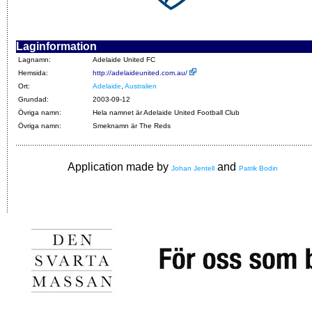
Laginformation
Lagnamn:
Adelaide United FC
Hemsida:
http://adelaideunited.com.au/
Ort:
Adelaide
,
Australien
Grundad:
2003-09-12
Övriga namn:
Hela namnet är Adelaide United Football Club
Övriga namn:
Smeknamn är The Reds
Application made by
and
Johan Jentell
Patrik Bodin