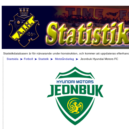
Statistikdatabasen är för närvarande under konstruktion, och kommer att uppdateras efterhan
Startsida
Fotboll
Statistik
Motståndarlag
Jeonbuk Hyundai Motors FC