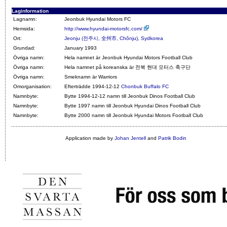
Laginformation
Lagnamn:
Jeonbuk Hyundai Motors FC
Hemsida:
http://www.hyundai-motorsfc.com/
Ort:
Jeonju (전주시, 全州市, Chŏnju)
,
Sydkorea
Grundad:
January 1993
Övriga namn:
Hela namnet är Jeonbuk Hyundai Motors Football Club
Övriga namn:
Hela namnet på koreanska är 전북 현대 모터스 축구단
Övriga namn:
Smeknamn är Warriors
Omorganisation:
Efterträdde 1994-12-12
Chonbuk Buffalo FC
Namnbyte:
Bytte 1994-12-12 namn till Jeonbuk Dinos Football Club
Namnbyte:
Bytte 1997 namn till Jeonbuk Hyundai Dinos Football Club
Namnbyte:
Bytte 2000 namn till Jeonbuk Hyundai Motors Football Club
Application made by
Johan Jentell
and
Patrik Bodin