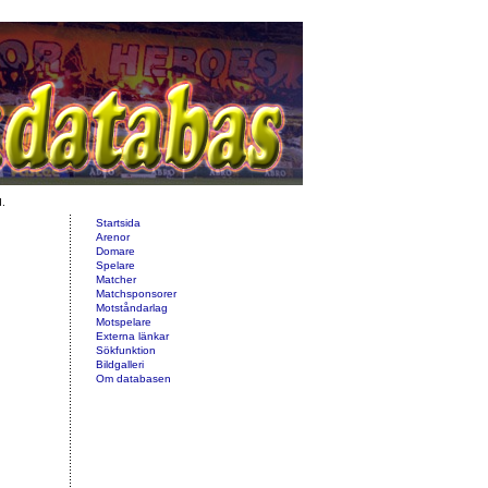
d.
Startsida
Arenor
Domare
Spelare
Matcher
Matchsponsorer
Motståndarlag
Motspelare
Externa länkar
Sökfunktion
Bildgalleri
Om databasen