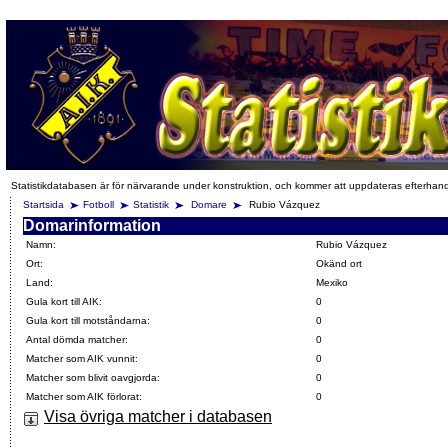
Statistikdatabasen är för närvarande under konstruktion, och kommer att uppdateras efterhan
Startsida
Fotboll
Statistik
Domare
Rubio Vázquez
Domarinformation
Namn:
Rubio Vázquez
Ort:
Okänd ort
Land:
Mexiko
Gula kort till AIK:
0
Gula kort till motståndarna:
0
Antal dömda matcher:
0
Matcher som AIK vunnit:
0
Matcher som blivit oavgjorda:
0
Matcher som AIK förlorat:
0
Visa övriga matcher i databasen