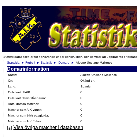
Statistikdatabasen är för närvarande under konstruktion, och kommer att uppdateras efterhan
Startsida
Fotboll
Statistik
Domare
Alberto Undiano Mallenco
Domarinformation
Namn:
Alberto Undiano Mallenco
Ort:
Okänd ort
Land:
Spanien
Gula kort till AIK:
0
Gula kort till motståndarna:
0
Antal dömda matcher:
0
Matcher som AIK vunnit:
0
Matcher som blivit oavgjorda:
0
Matcher som AIK förlorat:
0
Visa övriga matcher i databasen