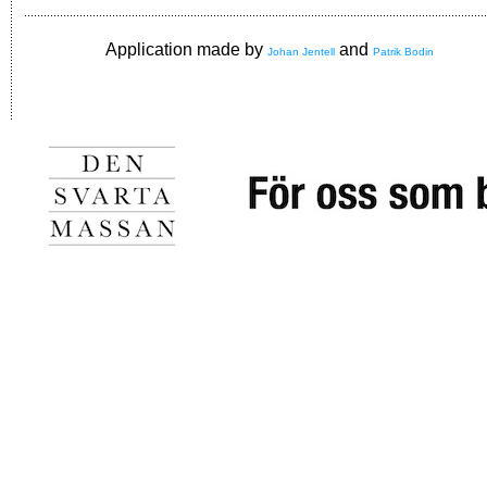
Application made by
and
Johan Jentell
Patrik Bodin