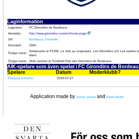
Laginformation
Lagnamn:
FC Girondins de Bordeaux
Hemsida:
http://www.girondins.com/en/home-page
Ort:
Bordeaux
,
Frankrike
Grundad:
1881
Smeknamn är FCGB, Le club au scapulaire, Les Girondins och Les marine e
Övriga namn:
blanc
Övriga namn:
Hela namnet är Football Club des Girondins de Bordeaux
AIK-spelare som även spelat i FC Girondins de Bordeau
Spelare
Datum
Moderklubb?
François Kamano
2016-07-27
Application made by
and
Johan Jentell
Patrik Bodin