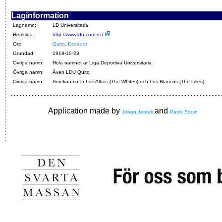
Laginformation
Lagnamn:
LD Universitaria
Hemsida:
http://www.ldu.com.ec/
Ort:
Quito
,
Ecuador
Grundad:
1918-10-23
Övriga namn:
Hela namnet är Liga Deportiva Universitaria
Övriga namn:
Även LDU Quito
Övriga namn:
Smeknamn är Los Albos (The Whites) och Los Blancos (The Lilies)
Application made by
and
Johan Jentell
Patrik Bodin