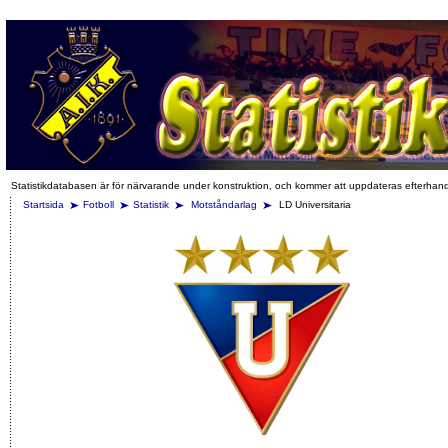
Statistikdatabasen är för närvarande under konstruktion, och kommer att uppdateras efterhan
Startsida
Fotboll
Statistik
Motståndarlag
LD Universitaria