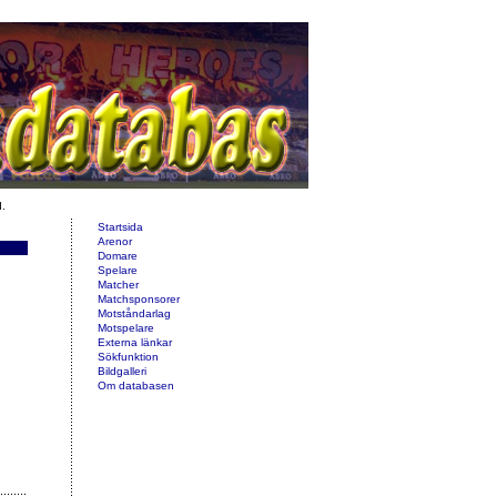
d.
Startsida
Arenor
Domare
Spelare
Matcher
Matchsponsorer
Motståndarlag
Motspelare
Externa länkar
Sökfunktion
Bildgalleri
Om databasen