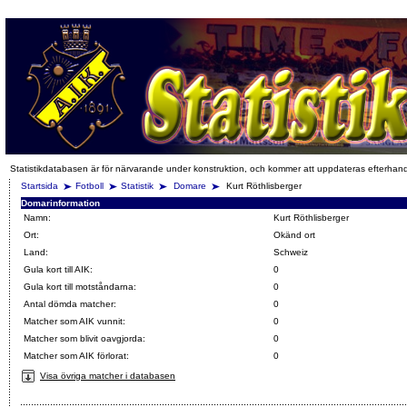
Statistikdatabasen är för närvarande under konstruktion, och kommer att uppdateras efterhan
Startsida
Fotboll
Statistik
Domare
Kurt Röthlisberger
Domarinformation
Namn:
Kurt Röthlisberger
Ort:
Okänd ort
Land:
Schweiz
Gula kort till AIK:
0
Gula kort till motståndarna:
0
Antal dömda matcher:
0
Matcher som AIK vunnit:
0
Matcher som blivit oavgjorda:
0
Matcher som AIK förlorat:
0
Visa övriga matcher i databasen