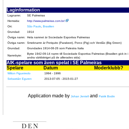
Laginformation
Lagnamn:
SE Palmeiras
Hemsida:
http://www.palmeiras.com.br/
Ort:
São Paulo
,
Brasilien
Grundad:
1914
Övriga namn:
Hela namnet är Sociedade Esportiva Palmeiras
Övriga namn:
Smeknamn är Periquito (Parakeet), Porco (Pig) och Verdão (Big Green)
Grundad:
Grundades 1914-08-26 som Palestra Italia
Bytte 1942-09-14 namn till Sociedade Esportiva Palmeiras (Brasilien gick in i
Namnbyte:
andra världskriget på de allierades sida)
AIK-spelare som även spelat i SE Palmeiras
Spelare
Datum
Moderklubb?
Wilton Figueiredo
1994 - 1996
Sebastián Eguren
2013-07-05 - 2015-01-27
Application made by
and
Johan Jentell
Patrik Bodin