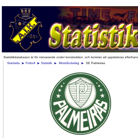
Statistikdatabasen är för närvarande under konstruktion, och kommer att uppdateras efterhan
Startsida
Fotboll
Statistik
Motståndarlag
SE Palmeiras