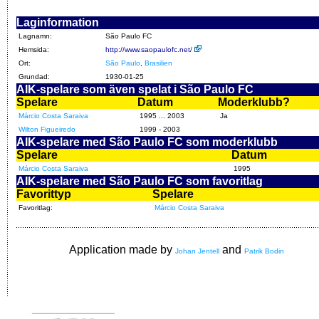
Laginformation
Lagnamn:
São Paulo FC
Hemsida:
http://www.saopaulofc.net/
Ort:
São Paulo
,
Brasilien
Grundad:
1930-01-25
AIK-spelare som även spelat i São Paulo FC
Spelare
Datum
Moderklubb?
Márcio Costa Saraiva
1995 ... 2003
Ja
Wilton Figueiredo
1999 - 2003
AIK-spelare med São Paulo FC som moderklubb
Spelare
Datum
Márcio Costa Saraiva
1995
AIK-spelare med São Paulo FC som favoritlag
Favorittyp
Spelare
Favoritlag:
Márcio Costa Saraiva
Application made by
and
Johan Jentell
Patrik Bodin