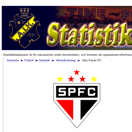
Statistikdatabasen är för närvarande under konstruktion, och kommer att uppdateras efterhan
Startsida
Fotboll
Statistik
Motståndarlag
São Paulo FC