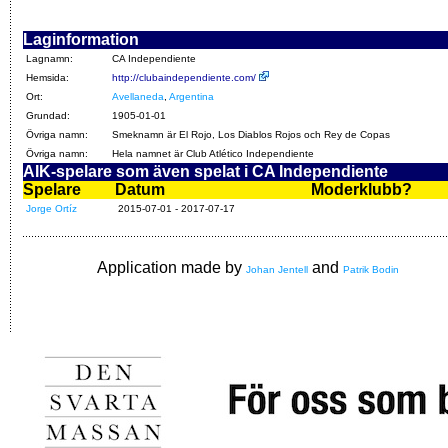
Laginformation
Lagnamn:
CA Independiente
Hemsida:
http://clubaindependiente.com/
Ort:
Avellaneda
,
Argentina
Grundad:
1905-01-01
Övriga namn:
Smeknamn är El Rojo, Los Diablos Rojos och Rey de Copas
Övriga namn:
Hela namnet är Club Atlético Independiente
AIK-spelare som även spelat i CA Independiente
Spelare
Datum
Moderklubb?
Jorge Ortíz
2015-07-01 - 2017-07-17
Application made by
and
Johan Jentell
Patrik Bodin