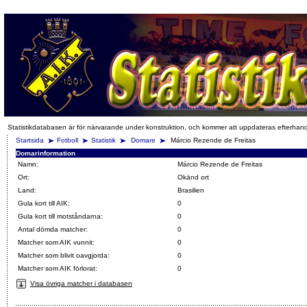
Statistikdatabasen är för närvarande under konstruktion, och kommer att uppdateras efterhan
Startsida
Fotboll
Statistik
Domare
Márcio Rezende de Freitas
Domarinformation
Namn:
Márcio Rezende de Freitas
Ort:
Okänd ort
Land:
Brasilien
Gula kort till AIK:
0
Gula kort till motståndarna:
0
Antal dömda matcher:
0
Matcher som AIK vunnit:
0
Matcher som blivit oavgjorda:
0
Matcher som AIK förlorat:
0
Visa övriga matcher i databasen