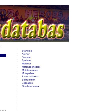
d.
Startsida
Arenor
Domare
Spelare
Matcher
Matchsponsorer
Motståndarlag
Motspelare
Externa länkar
Sökfunktion
Bildgalleri
Om databasen