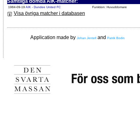
Samtliga dömda AIK-matcher:
1984-09-19
AIK - Dundee United FC
Funktion: Huvuddomare
Visa övriga matcher i databasen
Application made by
and
Johan Jentell
Patrik Bodin