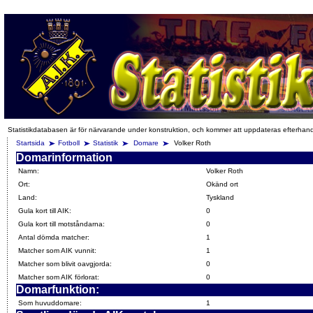
Statistikdatabasen är för närvarande under konstruktion, och kommer att uppdateras efterhan
Startsida
Fotboll
Statistik
Domare
Volker Roth
Domarinformation
Namn:
Volker Roth
Ort:
Okänd ort
Land:
Tyskland
Gula kort till AIK:
0
Gula kort till motståndarna:
0
Antal dömda matcher:
1
Matcher som AIK vunnit:
1
Matcher som blivit oavgjorda:
0
Matcher som AIK förlorat:
0
Domarfunktion:
Som huvuddomare:
1