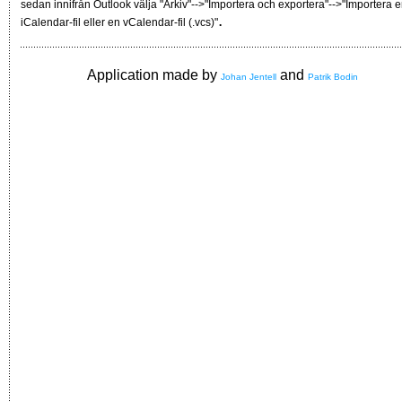
sedan innifrån Outlook välja "Arkiv"-->"Importera och exportera"-->"Importera 
.
iCalendar-fil eller en vCalendar-fil (.vcs)"
Application made by
and
Johan Jentell
Patrik Bodin