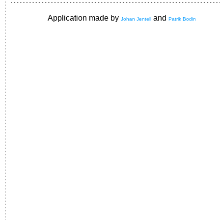
Application made by
and
Johan Jentell
Patrik Bodin