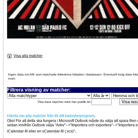
Visa alla matcher
Ingen data om AIK som matchade kriterierna hittades i databasen. Eventuell övrig data hitt
ovan.
Filtrera visning av matcher:
Visa bara matcher med mer publik än:
.
Hämta ner alla matcher från till ditt kalenderprogram
Obs! För att detta ska fungera i Microsoft Outlook måste du välja att spara filen
sedan innifrån Outlook välja "Arkiv"-->"Importera och exportera"-->"Importera 
.
iCalendar-fil eller en vCalendar-fil (.vcs)"