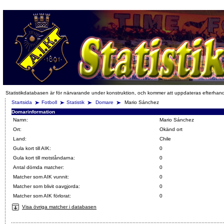
Statistikdatabasen är för närvarande under konstruktion, och kommer att uppdateras efterhan
Startsida
Fotboll
Statistik
Domare
Mario Sánchez
Domarinformation
Namn:
Mario Sánchez
Ort:
Okänd ort
Land:
Chile
Gula kort till AIK:
0
Gula kort till motståndarna:
0
Antal dömda matcher:
0
Matcher som AIK vunnit:
0
Matcher som blivit oavgjorda:
0
Matcher som AIK förlorat:
0
Visa övriga matcher i databasen