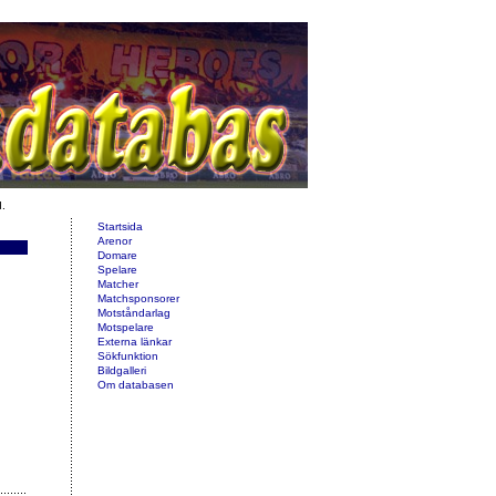
d.
Startsida
Arenor
Domare
Spelare
Matcher
Matchsponsorer
Motståndarlag
Motspelare
Externa länkar
Sökfunktion
Bildgalleri
Om databasen