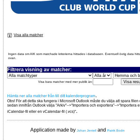
Visa alla matcher
Ingen data om AIK som matchade kriterierna hittades i databasen. Eventuell övrig data hitt
ovan.
Filtrera visning av matcher:
Visa bara matcher med mer publik än:
.
Hämta ner alla matcher från till ditt kalenderprogram
Obs! För att detta ska fungera i Microsoft Outlook måste du välja att spara filen
sedan innifrån Outlook välja "Arkiv"-->"Importera och exportera"-->"Importera 
.
iCalendar-fil eller en vCalendar-fil (.vcs)"
Application made by
and
Johan Jentell
Patrik Bodin