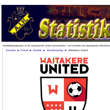
Statistikdatabasen är för närvarande under konstruktion, och kommer att uppdateras efterhan
Startsida
Fotboll
Statistik
Motståndarlag
Waitakere United