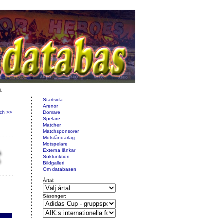
d.
Startsida
Arenor
ch >>
Domare
Spelare
Matcher
Matchsponsorer
Motståndarlag
Motspelare
Externa länkar
Sökfunktion
Bildgalleri
Om databasen
Årtal:
Säsonger: