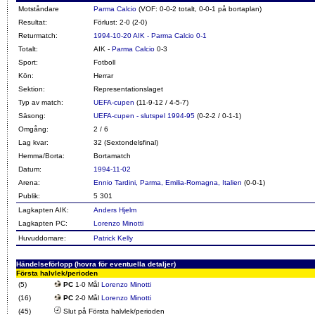
Motståndare
Parma Calcio
(VOF: 0-0-2 totalt, 0-0-1 på bortaplan)
Resultat:
Förlust: 2-0 (2-0)
Returmatch:
1994-10-20 AIK - Parma Calcio 0-1
Totalt:
AIK -
Parma Calcio
0-3
Sport:
Fotboll
Kön:
Herrar
Sektion:
Representationslaget
Typ av match:
UEFA-cupen
(11-9-12 / 4-5-7)
Säsong:
UEFA-cupen - slutspel 1994-95
(0-2-2 / 0-1-1)
Omgång:
2 / 6
Lag kvar:
32 (Sextondelsfinal)
Hemma/Borta:
Bortamatch
Datum:
1994-11-02
Arena:
Ennio Tardini, Parma, Emilia-Romagna, Italien
(0-0-1)
Publik:
5 301
Lagkapten AIK:
Anders Hjelm
Lagkapten PC:
Lorenzo Minotti
Huvuddomare:
Patrick Kelly
Händelseförlopp (hovra för eventuella detaljer)
Första halvlek/perioden
(5)
PC
1-0 Mål
Lorenzo Minotti
(16)
PC
2-0 Mål
Lorenzo Minotti
(45)
Slut på Första halvlek/perioden