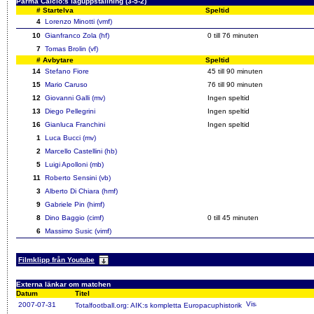
Parma Calcio:s laguppställning (3-5-2)
#
Startelva
Speltid
4
Lorenzo Minotti (vmf)
10
Gianfranco Zola (hf)
0 till 76 minuten
7
Tomas Brolin (vf)
#
Avbytare
Speltid
14
Stefano Fiore
45 till 90 minuten
15
Mario Caruso
76 till 90 minuten
12
Giovanni Galli (mv)
Ingen speltid
13
Diego Pellegrini
Ingen speltid
16
Gianluca Franchini
Ingen speltid
1
Luca Bucci (mv)
2
Marcello Castellini (hb)
5
Luigi Apolloni (mb)
11
Roberto Sensini (vb)
3
Alberto Di Chiara (hmf)
9
Gabriele Pin (himf)
8
Dino Baggio (cimf)
0 till 45 minuten
6
Massimo Susic (vimf)
Filmklipp från Youtube
Externa länkar om matchen
Datum
Titel
2007-07-31
Totalfootball.org: AIK:s kompletta Europacuphistorik