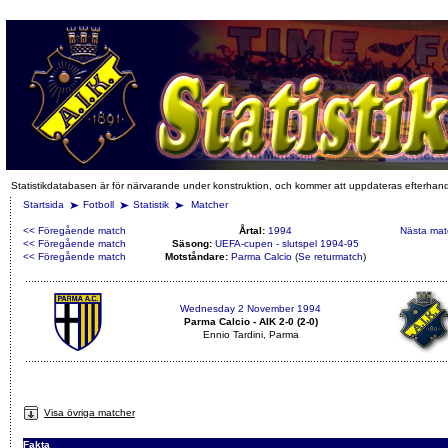
Statistikdatabasen är för närvarande under konstruktion, och kommer att uppdateras efterhan
Startsida
Fotboll
Statistik
Matcher
<< Föregående match
Årtal:
1994
Nästa mat
<< Föregående match
Säsong:
UEFA-cupen - slutspel 1994-95
<< Föregående match
Motståndare:
Parma Calcio
(
Se returmatch
)
Wednesday 2 November 1994
Parma Calcio - AIK 2-0 (2-0)
Ennio Tardini, Parma
Visa övriga matcher
Fakta