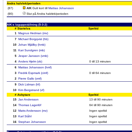
Andra halvlek/perioden
(87)
AIK
Gult kort till
Mattias Johansson
(90)
Slut på Andra halvlek/perioden
AIK:s laguppställning (5-3-2)
#
Startelva
Speltid
1
Magnus Hedman (mv)
7
Michael Borgqvist (hb)
10
Johan Mjällby (hmb)
11
Kari Sundgren (mb)
5
Jesper Jansson (vmb)
4
Anders Hjelm (vb)
0 till 13 minuten
6
Mattias Johansson (hmf)
3
Fredrik Espmark (cimf)
0 till 64 minuten
2
Pierre Gallo (vmf)
9
Dick Lidman (hf)
10
Kim Bergstrand (vf)
#
Avbytare
Speltid
15
Jan Andersson
13 till 90 minuten
14
Thomas Lagerlöf
64 till 90 minuten
12
Matts Andersson (mv)
Ingen speltid
13
Karl Ståhl
Ingen speltid
16
Stephan Johansson
Ingen speltid