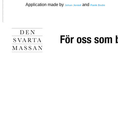
Application made by
and
Johan Jentell
Patrik Bodin