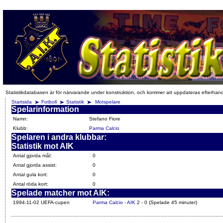
Statistikdatabasen är för närvarande under konstruktion, och kommer att uppdateras efterhan
Startsida
Fotboll
Statistik
Motspelare
Spelarinformation
Namn:
Stefano Fiore
Klubb:
Parma Calcio
Spelaren i andra klubbar:
Statistik mot AIK
Antal gjorda mål:
0
Antal gjorda assist:
0
Antal gula kort:
0
Antal röda kort:
0
Spelade matcher mot AIK:
1994-11-02 UEFA-cupen
Parma Calcio - AIK
2 - 0 (Spelade 45 minuter)