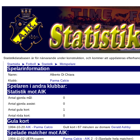
Statistikdatabasen är för närvarande under konstruktion, och kommer att uppdateras efterhan
Startsida
Fotboll
Statistik
Motspelare
Spelarinformation
Namn:
Alberto Di Chiara
Klubb:
Parma Calcio
Spelaren i andra klubbar:
Statistik mot AIK
Antal gjorda mål:
0
Antal gjorda assist:
0
Antal gula kort:
1
Antal röda kort:
0
Gula kort
1994-10-20
AIK - Parma Calcio
Gult kort i 67 minuten av domare
Gerald Ashby
Spelade matcher mot AIK:
1994-11-02 UEFA-cupen
Parma Calcio - AIK
2 - 0 (Spelade hela matchen)