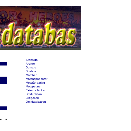
d.
Startsida
Arenor
Domare
Spelare
Matcher
Matchsponsorer
Motståndarlag
Motspelare
Externa länkar
Sökfunktion
Bildgalleri
Om databasen