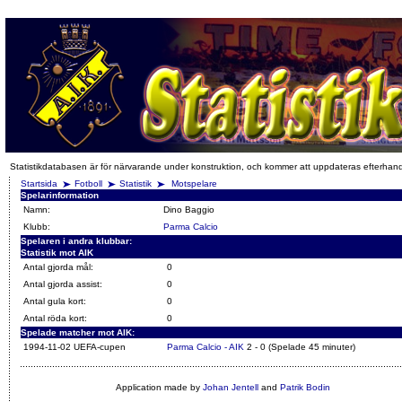
Statistikdatabasen är för närvarande under konstruktion, och kommer att uppdateras efterhan
Startsida
Fotboll
Statistik
Motspelare
Spelarinformation
Namn:
Dino Baggio
Klubb:
Parma Calcio
Spelaren i andra klubbar:
Statistik mot AIK
Antal gjorda mål:
0
Antal gjorda assist:
0
Antal gula kort:
0
Antal röda kort:
0
Spelade matcher mot AIK:
1994-11-02 UEFA-cupen
Parma Calcio - AIK
2 - 0 (Spelade 45 minuter)
Application made by
Johan Jentell
and
Patrik Bodin