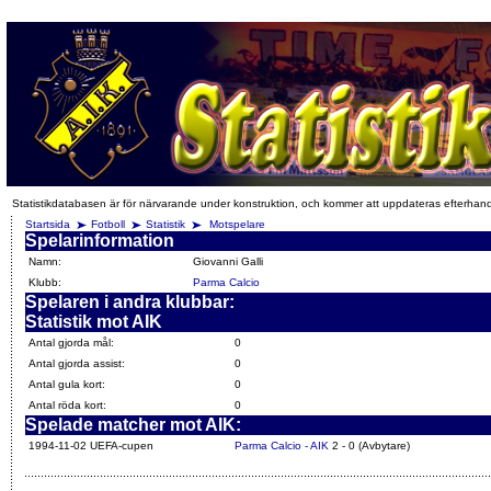
Statistikdatabasen är för närvarande under konstruktion, och kommer att uppdateras efterhan
Startsida
Fotboll
Statistik
Motspelare
Spelarinformation
Namn:
Giovanni Galli
Klubb:
Parma Calcio
Spelaren i andra klubbar:
Statistik mot AIK
Antal gjorda mål:
0
Antal gjorda assist:
0
Antal gula kort:
0
Antal röda kort:
0
Spelade matcher mot AIK:
1994-11-02 UEFA-cupen
Parma Calcio - AIK
2 - 0 (Avbytare)