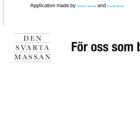
Application made by
and
Johan Jentell
Patrik Bodin