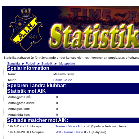
Statistikdatabasen är för närvarande under konstruktion, och kommer att uppdateras efterhan
Startsida
Fotboll
Statistik
Motspelare
Spelarinformation
Namn:
Massimo Susic
Klubb:
Parma Calcio
Spelaren i andra klubbar:
Statistik mot AIK
Antal gjorda mål:
0
Antal gjorda assist:
0
Antal gula kort:
0
Antal röda kort:
0
Spelade matcher mot AIK:
1994-11-02 UEFA-cupen
Parma Calcio - AIK
2 - 0 (Spelade hela matchen)
1994-10-20 UEFA-cupen
AIK - Parma Calcio
0 - 1 (Avbytare)