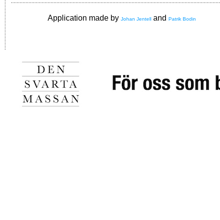
Application made by
and
Johan Jentell
Patrik Bodin