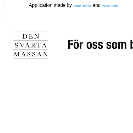
Application made by
and
Johan Jentell
Patrik Bodin