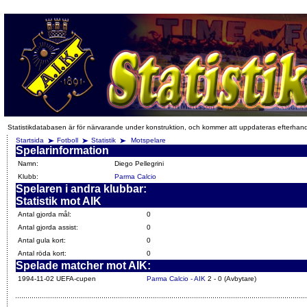
Statistikdatabasen är för närvarande under konstruktion, och kommer att uppdateras efterhan
Startsida
Fotboll
Statistik
Motspelare
Spelarinformation
Namn:
Diego Pellegrini
Klubb:
Parma Calcio
Spelaren i andra klubbar:
Statistik mot AIK
Antal gjorda mål:
0
Antal gjorda assist:
0
Antal gula kort:
0
Antal röda kort:
0
Spelade matcher mot AIK:
1994-11-02 UEFA-cupen
Parma Calcio - AIK
2 - 0 (Avbytare)