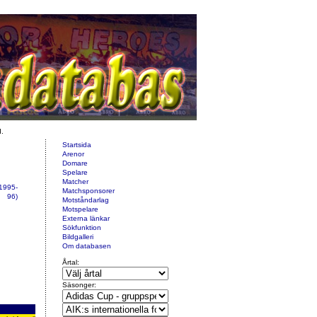
d.
Startsida
Arenor
Domare
Spelare
Matcher
 1995-
Matchsponsorer
96)
Motståndarlag
Motspelare
Externa länkar
Sökfunktion
Bildgalleri
Om databasen
Årtal:
Säsonger: