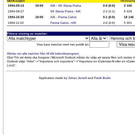
UEFA-cupen
Hemmamatch
1994-09-13
19:00
AIK - SK Slavia Praha
0-0 (0-0)
3 160
1994-09-27
SK Slavia Praha - AIK
2-2 (1-1)
6 329
1994-10-20
18:00
AIK - Parma Calcio
0-1 (0-0)
18 146
1994-11-02
Parma Calcio - AIK
2-0 (2-0)
5 301
Filtrera visning av matcher:
Visa bara matcher med mer publik än:
Hämta ner alla matcher från till ditt kalenderprogram
.
Obs! För att detta ska fungera i Microsoft Outlook måste du välja att spara filen och sedan i
Outlook välja "Arkiv"-->"Importera och exportera"-->"Importera en iCalendar-fil eller en vCalen
(.vcs)"
.
Application made by
Johan Jentell
and
Patrik Bodin