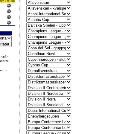
 i fet stil
nnifrån
dar-fil