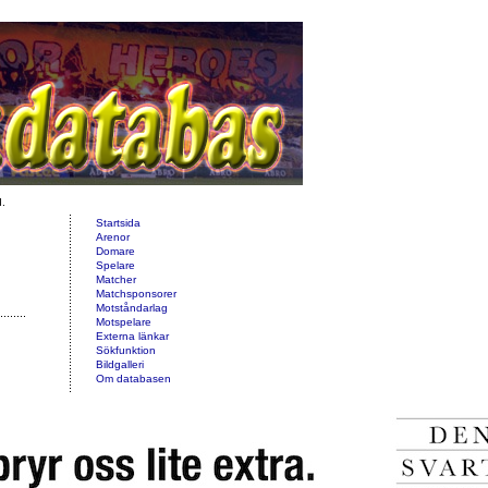
d.
Startsida
Arenor
Domare
Spelare
Matcher
Matchsponsorer
Motståndarlag
Motspelare
Externa länkar
Sökfunktion
Bildgalleri
Om databasen