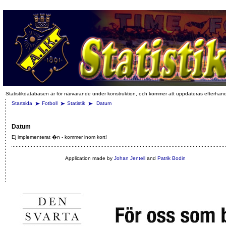
Statistikdatabasen är för närvarande under konstruktion, och kommer att uppdateras efterhan
Startsida
Fotboll
Statistik
Datum
Datum
Ej implementerat �n - kommer inom kort!
Application made by
Johan Jentell
and
Patrik Bodin