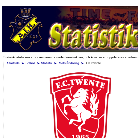
Statistikdatabasen är för närvarande under konstruktion, och kommer att uppdateras efterhan
Startsida
Fotboll
Statistik
Motståndarlag
FC Twente