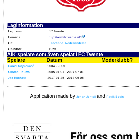
Laginformation
Lagnamn:
FC Twente
Hemsida:
http://www.fctwente.nl/
Ort:
Enschede
,
Nederländerna
Grundad:
1965
AIK-spelare som även spelat i FC Twente
Spelare
Datum
Moderklubb?
Daniel Majstorović
2004 - 2005
Sharbel Touma
2005-01-01 - 2007-07-01
Jos Hooiveld
2017-01-25 - 2018-06-05
Application made by
and
Johan Jentell
Patrik Bodin