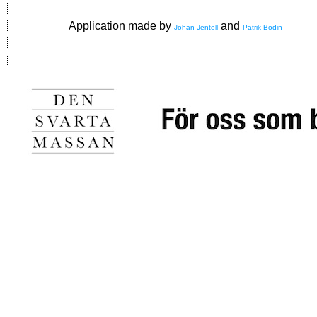
Application made by
and
Johan Jentell
Patrik Bodin