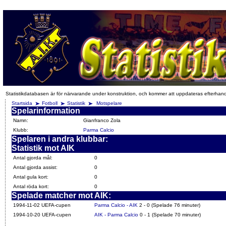
Statistikdatabasen är för närvarande under konstruktion, och kommer att uppdateras efterhan
Startsida
Fotboll
Statistik
Motspelare
Spelarinformation
Namn:
Gianfranco Zola
Klubb:
Parma Calcio
Spelaren i andra klubbar:
Statistik mot AIK
Antal gjorda mål:
0
Antal gjorda assist:
0
Antal gula kort:
0
Antal röda kort:
0
Spelade matcher mot AIK:
1994-11-02 UEFA-cupen
Parma Calcio - AIK
2 - 0 (Spelade 76 minuter)
1994-10-20 UEFA-cupen
AIK - Parma Calcio
0 - 1 (Spelade 70 minuter)