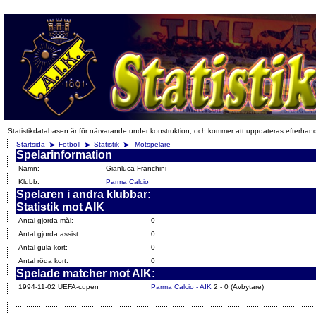
Statistikdatabasen är för närvarande under konstruktion, och kommer att uppdateras efterhan
Startsida
Fotboll
Statistik
Motspelare
Spelarinformation
Namn:
Gianluca Franchini
Klubb:
Parma Calcio
Spelaren i andra klubbar:
Statistik mot AIK
Antal gjorda mål:
0
Antal gjorda assist:
0
Antal gula kort:
0
Antal röda kort:
0
Spelade matcher mot AIK:
1994-11-02 UEFA-cupen
Parma Calcio - AIK
2 - 0 (Avbytare)