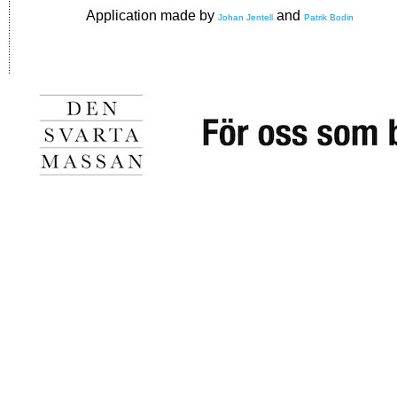
Application made by
and
Johan Jentell
Patrik Bodin