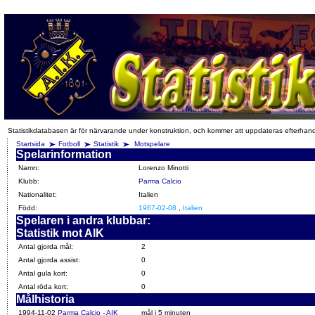
Statistikdatabasen är för närvarande under konstruktion, och kommer att uppdateras efterhan
Startsida
Fotboll
Statistik
Motspelare
Spelarinformation
Namn:
Lorenzo Minotti
Klubb:
Parma Calcio
Nationalitet:
Italien
Född:
1967-02-08
,
Italien
Spelaren i andra klubbar:
Statistik mot AIK
Antal gjorda mål:
2
Antal gjorda assist:
0
Antal gula kort:
0
Antal röda kort:
0
Målhistoria
1994-11-02
Parma Calcio - AIK
mål i 5 minuten