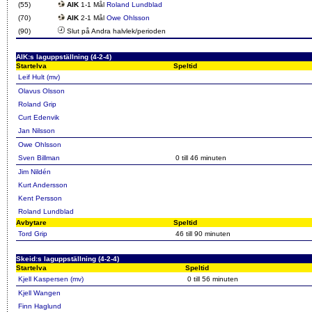
(55)
AIK
1-1 Mål
Roland Lundblad
(70)
AIK
2-1 Mål
Owe Ohlsson
(90)
Slut på Andra halvlek/perioden
AIK:s laguppställning (4-2-4)
Startelva
Speltid
Leif Hult (mv)
Olavus Olsson
Roland Grip
Curt Edenvik
Jan Nilsson
Owe Ohlsson
Sven Billman
0 till 46 minuten
Jim Nildén
Kurt Andersson
Kent Persson
Roland Lundblad
Avbytare
Speltid
Tord Grip
46 till 90 minuten
Skeid:s laguppställning (4-2-4)
Startelva
Speltid
Kjell Kaspersen (mv)
0 till 56 minuten
Kjell Wangen
Finn Haglund