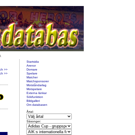
d.
Startsida
Arenor
ch >>
Domare
ch >>
Spelare
Matcher
Matchsponsorer
Motståndarlag
Motspelare
Externa länkar
Sökfunktion
Bildgalleri
Om databasen
Årtal:
Säsonger: