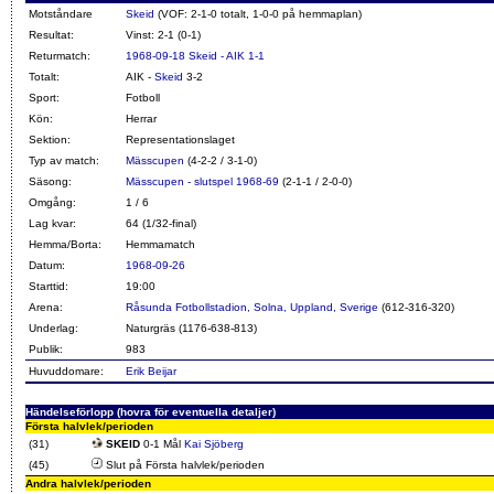
Motståndare
Skeid
(VOF: 2-1-0 totalt, 1-0-0 på hemmaplan)
Resultat:
Vinst: 2-1 (0-1)
Returmatch:
1968-09-18 Skeid - AIK 1-1
Totalt:
AIK -
Skeid
3-2
Sport:
Fotboll
Kön:
Herrar
Sektion:
Representationslaget
Typ av match:
Mässcupen
(4-2-2 / 3-1-0)
Säsong:
Mässcupen - slutspel 1968-69
(2-1-1 / 2-0-0)
Omgång:
1 / 6
Lag kvar:
64 (1/32-final)
Hemma/Borta:
Hemmamatch
Datum:
1968-09-26
Starttid:
19:00
Arena:
Råsunda Fotbollstadion, Solna, Uppland, Sverige
(612-316-320)
Underlag:
Naturgräs (1176-638-813)
Publik:
983
Huvuddomare:
Erik Beijar
Händelseförlopp (hovra för eventuella detaljer)
Första halvlek/perioden
(31)
SKEID
0-1 Mål
Kai Sjöberg
(45)
Slut på Första halvlek/perioden
Andra halvlek/perioden