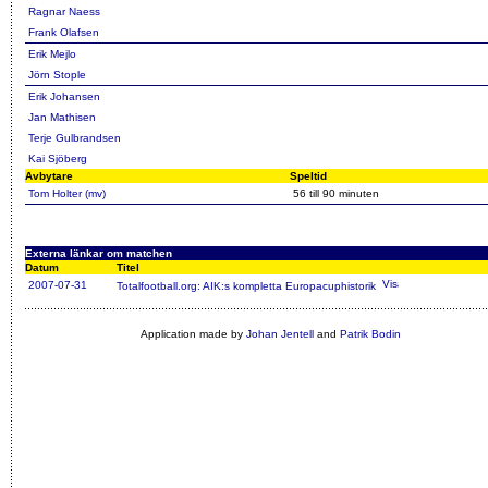
Ragnar Naess
Frank Olafsen
Erik Mejlo
Jörn Stople
Erik Johansen
Jan Mathisen
Terje Gulbrandsen
Kai Sjöberg
Avbytare
Speltid
Tom Holter (mv)
56 till 90 minuten
Externa länkar om matchen
Datum
Titel
2007-07-31
Totalfootball.org: AIK:s kompletta Europacuphistorik
Application made by
Johan Jentell
and
Patrik Bodin