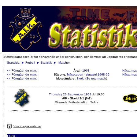
Statistikdatabasen är för närvarande under konstruktion, och kommer att uppdateras efterhan
Startsida
Fotboll
Statistik
Matcher
<< Föregående match
Årtal:
1968
Nästa mat
<< Föregående match
Säsong:
Mässcupen - slutspel 1968-69
Nästa mat
<< Föregående match
Motståndare:
Skeid
(
Se returmatch
)
Thursday 26 September 1968
, kl 19:00
AIK - Skeid 2-1 (0-1)
Råsunda Fotbollstadion, Solna
Visa övriga matcher
Fakta