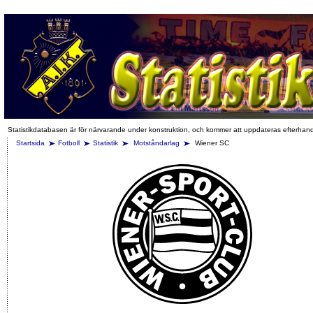
Statistikdatabasen är för närvarande under konstruktion, och kommer att uppdateras efterhan
Startsida
Fotboll
Statistik
Motståndarlag
Wiener SC