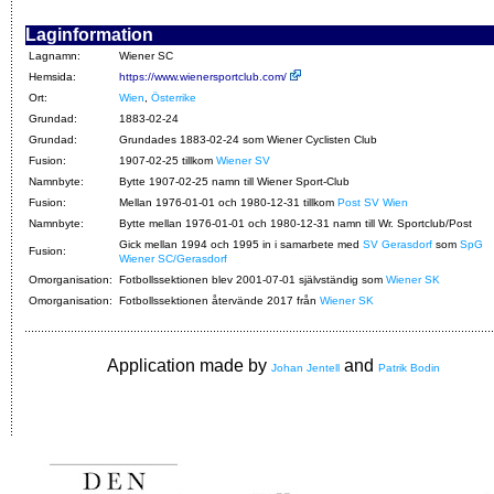
Laginformation
Lagnamn:
Wiener SC
Hemsida:
https://www.wienersportclub.com/
Ort:
Wien
,
Österrike
Grundad:
1883-02-24
Grundad:
Grundades 1883-02-24 som Wiener Cyclisten Club
Fusion:
1907-02-25 tillkom
Wiener SV
Namnbyte:
Bytte 1907-02-25 namn till Wiener Sport-Club
Fusion:
Mellan 1976-01-01 och 1980-12-31 tillkom
Post SV Wien
Namnbyte:
Bytte mellan 1976-01-01 och 1980-12-31 namn till Wr. Sportclub/Post
Gick mellan 1994 och 1995 in i samarbete med
SV Gerasdorf
som
SpG
Fusion:
Wiener SC/Gerasdorf
Omorganisation:
Fotbollssektionen blev 2001-07-01 självständig som
Wiener SK
Omorganisation:
Fotbollssektionen återvände 2017 från
Wiener SK
Application made by
and
Johan Jentell
Patrik Bodin