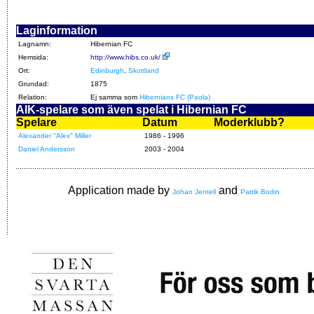
Laginformation
Lagnamn:
Hibernian FC
Hemsida:
http://www.hibs.co.uk/
Ort:
Edinburgh
,
Skottland
Grundad:
1875
Relation:
Ej samma som
Hibernians FC (Paola)
AIK-spelare som även spelat i Hibernian FC
Spelare
Datum
Moderklubb?
Alexander "Alex" Miller
1986 - 1996
Daniel Andersson
2003 - 2004
Application made by
and
Johan Jentell
Patrik Bodin