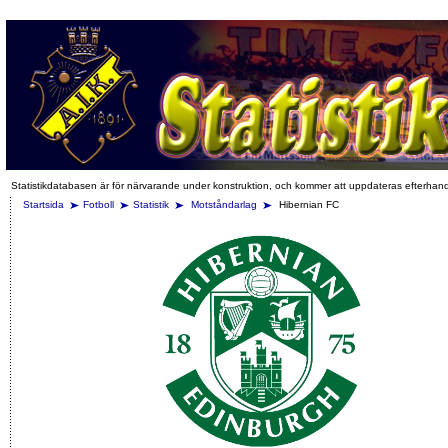
Statistikdatabasen är för närvarande under konstruktion, och kommer att uppdateras efterhan
Startsida
Fotboll
Statistik
Motståndarlag
Hibernian FC