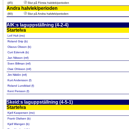
(45)
Slut på Första halvlek/perioden
Andra halvlek/perioden
(90)
Slut på Andra halvlek/perioden
AIK:s laguppställning (4-2-4)
Startelva
Leif Hult (mv)
Roland Grip (b)
Olavus Olsson (b)
Curt Edenvik (b)
Jan Nilsson (mf)
Sven Billman (mf)
Owe Ohlsson (mf)
Jim Nildén (mf)
Kurt Andersson (f)
Roland Lundblad (f)
Kent Persson (f)
Skeid:s laguppställning (4-5-1)
Startelva
Kjell Kaspersen (mv)
Frank Olafsen (b)
Kjell Wangen (b)