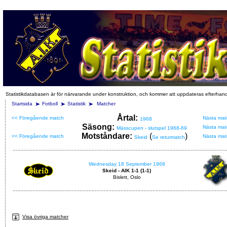
Statistikdatabasen är för närvarande under konstruktion, och kommer att uppdateras efterhan
Startsida
Fotboll
Statistik
Matcher
Årtal:
<< Föregående match
Nästa mat
1968
Säsong:
Nästa mat
Mässcupen - slutspel 1968-69
Motståndare:
(
)
<< Föregående match
Nästa mat
Skeid
Se returmatch
Wednesday 18 September 1968
Skeid - AIK 1-1 (1-1)
Bislett, Oslo
Visa övriga matcher