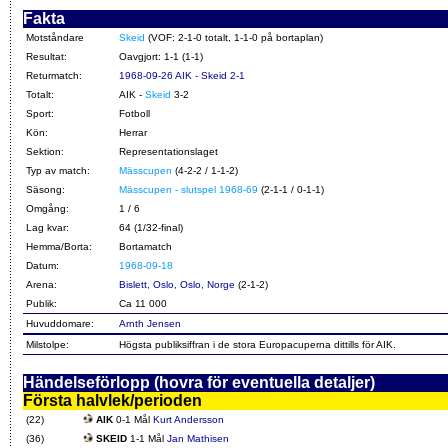
Fakta
Motståndare
Skeid
(VOF: 2-1-0 totalt, 1-1-0 på bortaplan)
Resultat:
Oavgjort: 1-1 (1-1)
Returmatch:
1968-09-26 AIK - Skeid 2-1
Totalt:
AIK -
Skeid
3-2
Sport:
Fotboll
Kön:
Herrar
Sektion:
Representationslaget
Typ av match:
Mässcupen
(4-2-2 / 1-1-2)
Säsong:
Mässcupen - slutspel 1968-69
(2-1-1 / 0-1-1)
Omgång:
1 / 6
Lag kvar:
64 (1/32-final)
Hemma/Borta:
Bortamatch
Datum:
1968-09-18
Arena:
Bislett, Oslo, Oslo, Norge
(2-1-2)
Publik:
Ca 11 000
Huvuddomare:
Arnth Jensen
Milstolpe:
Högsta publiksiffran i de stora Europacuperna dittills för AIK.
Händelseförlopp (hovra för eventuella detaljer)
Första halvlek/perioden
(22)
AIK
0-1 Mål
Kurt Andersson
(36)
SKEID
1-1 Mål
Jan Mathisen