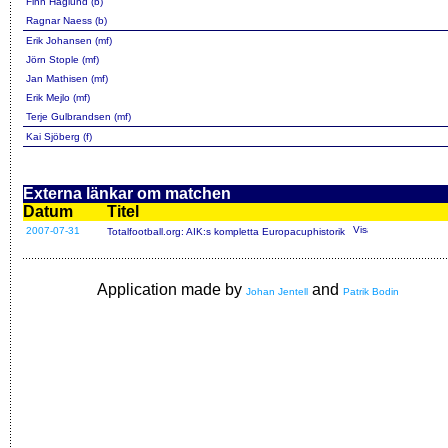
Finn Haglund (b)
Ragnar Naess (b)
Erik Johansen (mf)
Jörn Stople (mf)
Jan Mathisen (mf)
Erik Mejlo (mf)
Terje Gulbrandsen (mf)
Kai Sjöberg (f)
Externa länkar om matchen
Datum
Titel
2007-07-31
Totalfootball.org: AIK:s kompletta Europacuphistorik
Application made by
and
Johan Jentell
Patrik Bodin