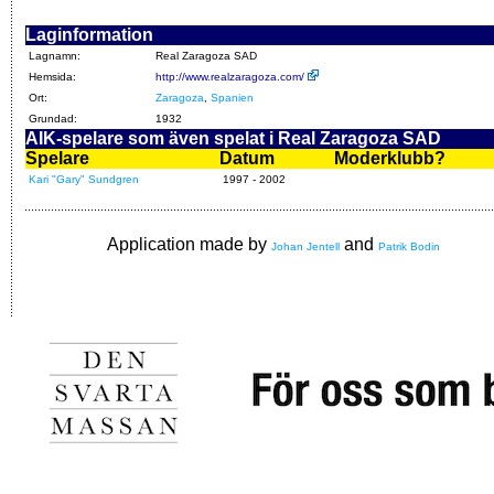
Laginformation
Lagnamn:
Real Zaragoza SAD
Hemsida:
http://www.realzaragoza.com/
Ort:
Zaragoza
,
Spanien
Grundad:
1932
AIK-spelare som även spelat i Real Zaragoza SAD
Spelare
Datum
Moderklubb?
Kari "Gary" Sundgren
1997 - 2002
Application made by
and
Johan Jentell
Patrik Bodin