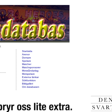
d.
Startsida
Arenor
Domare
Spelare
Matcher
Matchsponsorer
Motståndarlag
Motspelare
Externa länkar
Sökfunktion
Bildgalleri
Om databasen