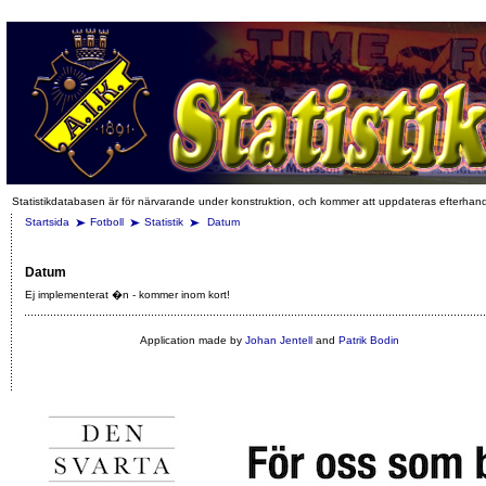
Statistikdatabasen är för närvarande under konstruktion, och kommer att uppdateras efterhan
Startsida
Fotboll
Statistik
Datum
Datum
Ej implementerat �n - kommer inom kort!
Application made by
Johan Jentell
and
Patrik Bodin