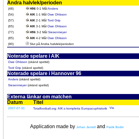
Andra halvlek/perioden
(48)
H96
0-1 Mål
Anders
(54)
AIK
1-1 Mål
Owe Ohlsson
(57)
AIK
2-1 Mål
Tord Grip
(65)
AIK
3-1 Mål
Owe Ohlsson
(77)
H96
3-2 Mål
Siesenmeyer
(85)
AIK
4-2 Mål
Owe Ohlsson
(90)
Slut på Andra halvlek/perioden
Noterade spelare i AIK
Owe Ohlsson
(okänd speltid)
Tord Grip
(okänd speltid)
Noterade spelare i Hannover 96
Anders
(okänd speltid)
Siesenmeyer
(okänd speltid)
Externa länkar om matchen
Datum
Titel
2007-07-31
Totalfootball.org: AIK:s kompletta Europacuphistorik
Application made by
and
Johan Jentell
Patrik Bodin