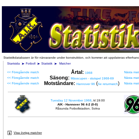
Statistikdatabasen är för närvarande under konstruktion, och kommer att uppdateras efterhan
Startsida
Fotboll
Statistik
Matcher
Årtal:
<< Föregående match
Nästa mat
1968
Säsong:
<< Föregående match
Nästa mat
Mässcupen - slutspel 1968-69
Motståndare:
(
)
<< Föregående match
Nästa mat
Hannover 96
Se returmatch
Tuesday 12 November 1968
, kl 19:00
AIK - Hannover 96 4-2 (0-0)
Råsunda Fotbollstadion, Solna
Visa övriga matcher