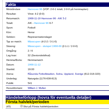
Fakta
Motståndare
Hannover 96
(VOF: 2-0-1 totalt, 2-0-0 på hemmaplan)
Resultat:
Vinst: 4-2 (0-0)
Returmatch:
1968-11-19 Hannover 96 - AIK 5-2
Totalt:
AIK -
Hannover 96
6-7
Sport:
Fotboll
Kön:
Herrar
Sektion:
Representationslaget
Typ av match:
Mässcupen
(4-2-2 / 3-1-0)
Säsong:
Mässcupen - slutspel 1968-69
(2-1-1 / 2-0-0)
Omgång:
2 / 6
Lag kvar:
32 (Sextondelsfinal)
Hemma/Borta:
Hemmamatch
Datum:
1968-11-12
Starttid:
19:00
Arena:
Råsunda Fotbollstadion, Solna, Uppland, Sverige
(612-316-320)
Underlag:
Naturgräs (1176-638-813)
Publik:
541
Huvuddomare:
William J. Mullan
Händelseförlopp (hovra för eventuella detaljer)
Första halvlek/perioden
(45)
Slut på Första halvlek/perioden