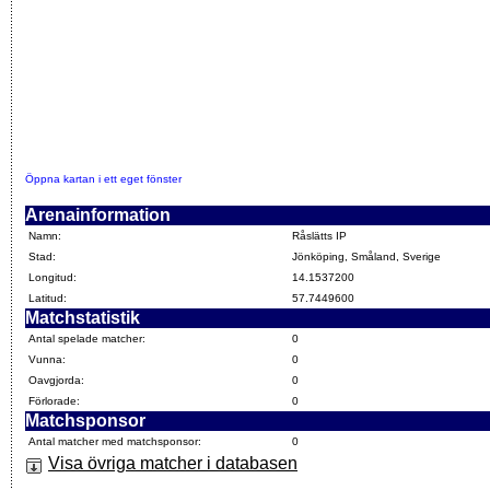
Öppna kartan i ett eget fönster
Arenainformation
Namn:
Råslätts IP
Stad:
Jönköping, Småland, Sverige
Longitud:
14.1537200
Latitud:
57.7449600
Matchstatistik
Antal spelade matcher:
0
Vunna:
0
Oavgjorda:
0
Förlorade:
0
Matchsponsor
Antal matcher med matchsponsor:
0
Visa övriga matcher i databasen