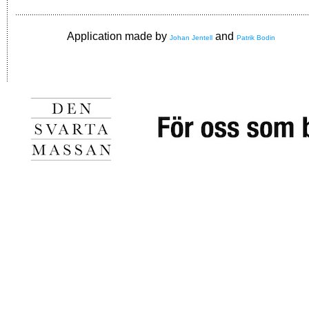
Application made by
and
Johan Jentell
Patrik Bodin