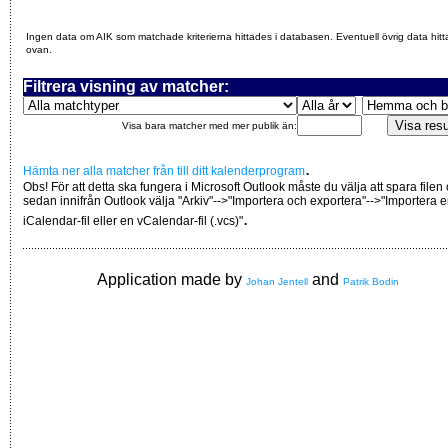
Ingen data om AIK som matchade kriterierna hittades i databasen. Eventuell övrig data hitt
ovan.
Filtrera visning av matcher:
Visa bara matcher med mer publik än:
.
Hämta ner alla matcher från till ditt kalenderprogram
Obs! För att detta ska fungera i Microsoft Outlook måste du välja att spara filen
sedan innifrån Outlook välja "Arkiv"-->"Importera och exportera"-->"Importera 
.
iCalendar-fil eller en vCalendar-fil (.vcs)"
Application made by
and
Johan Jentell
Patrik Bodin