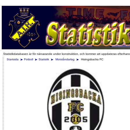
Statistikdatabasen är för närvarande under konstruktion, och kommer att uppdateras efterhan
Startsida
Fotboll
Statistik
Motståndarlag
Hisingsbacka FC