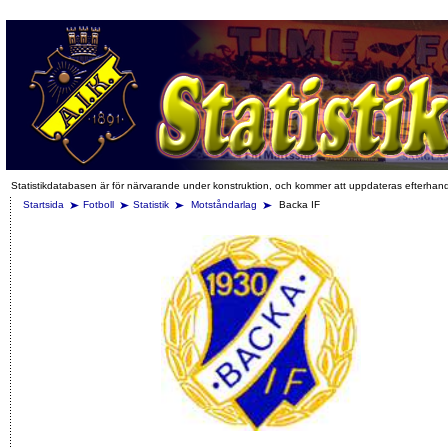
Statistikdatabasen är för närvarande under konstruktion, och kommer att uppdateras efterhan
Startsida
Fotboll
Statistik
Motståndarlag
Backa IF