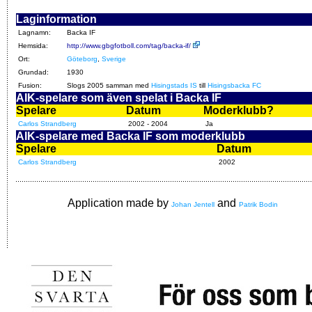
Laginformation
Lagnamn:
Backa IF
Hemsida:
http://www.gbgfotboll.com/tag/backa-if/
Ort:
Göteborg
,
Sverige
Grundad:
1930
Fusion:
Slogs 2005 samman med
Hisingstads IS
till
Hisingsbacka FC
AIK-spelare som även spelat i Backa IF
Spelare
Datum
Moderklubb?
Carlos Strandberg
2002 - 2004
Ja
AIK-spelare med Backa IF som moderklubb
Spelare
Datum
Carlos Strandberg
2002
Application made by
and
Johan Jentell
Patrik Bodin