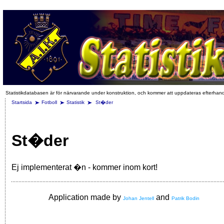
Statistikdatabasen är för närvarande under konstruktion, och kommer att uppdateras efterhan
Startsida
Fotboll
Statistik
St�der
St�der
Ej implementerat �n - kommer inom kort!
Application made by
and
Johan Jentell
Patrik Bodin